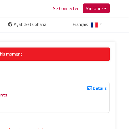
Se Connecter
S'inscrire
Ayatickets Ghana
Français
 this moment
Détails
nts