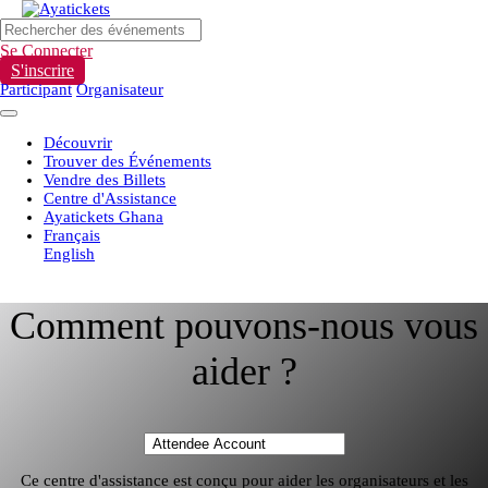
Se Connecter
S'inscrire
Participant
Organisateur
Découvrir
Trouver des Événements
Vendre des Billets
Centre d'Assistance
Ayatickets Ghana
Français
English
Comment pouvons-nous vous
aider ?
Ce centre d'assistance est conçu pour aider les organisateurs et les