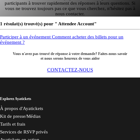
participants à trouver rapidement des réponses à leurs questions. Si
vous ne trouvez toujours pas ce que vous cherchez, n'hésitez pas à
nous contacter.
1 résulat(s) trouvé(s) pour " Attendee Account"
Participer à un événement
Comment acheter des billets pour un
événement ?
Vous n'avez pas trouvé de réponse à votre demande? Faites-nous savoir
et nous serons heureux de vous aider
CONTACTEZ-NOUS
Explorez Ayatickets
À propos d'Ayatickets
Kit de presse/Médias
Tarifs et frais
Services de RSVP privés
Ayatickets en action