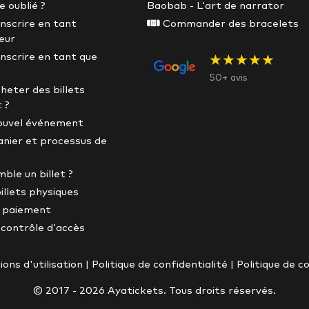
 oublié ?
Baobab - L'art de narrator
nscrire en tant
Commander des bracelets
eur
nscrire en tant que
★★★★★
50+ avis
eter des billets
 ?
nouvel événement
anier et processus de
ble un billet ?
illets physiques
 paiement
contrôle d'accès
ions d'utilisation
|
Politique de confidentialité
|
Politique de c
© 2017 - 2026 Ayatickets. Tous droits réservés.