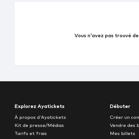
Vous n'avez pas trouvé de
Explorez Ayatickets
Débuter
À propos d'Ayatickets
Créer un co
Kit de presse/Médias
Vendre des 
Tarifs et frais
Mes billets