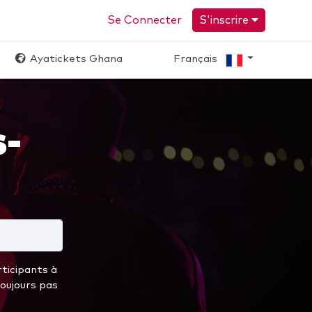
Se Connecter
S'inscrire
Ayatickets Ghana
Français
-
rticipants à
toujours pas