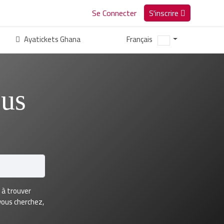
Se Connecter
S'inscrire
Ayatickets Ghana
Français
us
 à trouver
vous cherchez,