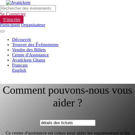
Se Connecter
S'inscrire
Participant
Organisateur
Découvrir
Trouver des Événements
Vendre des Billets
Centre d'Assistance
Ayatickets Ghana
Français
English
Comment pouvons-nous vous
aider ?
Ce centre d'assistance est conçu pour aider les organisateurs et les