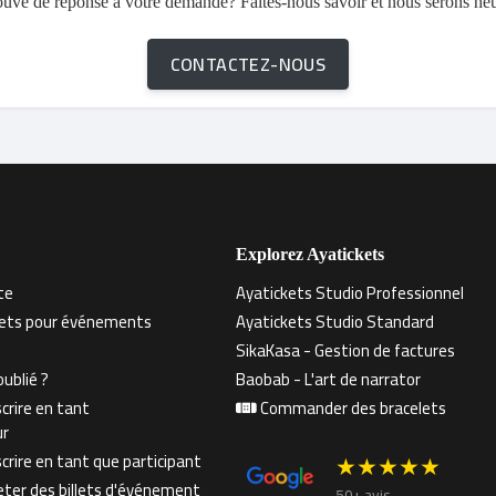
ouvé de réponse à votre demande? Faites-nous savoir et nous serons he
CONTACTEZ-NOUS
Explorez Ayatickets
te
Ayatickets Studio Professionnel
llets pour événements
Ayatickets Studio Standard
SikaKasa - Gestion de factures
ublié ?
Baobab - L'art de narrator
crire en tant
Commander des bracelets
ur
rire en tant que participant
★★★★★
er des billets d'événement
50+ avis