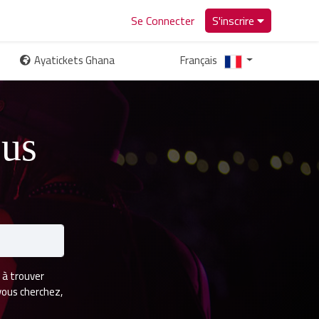
Se Connecter
S'inscrire
Ayatickets Ghana
Français
us
 à trouver
vous cherchez,