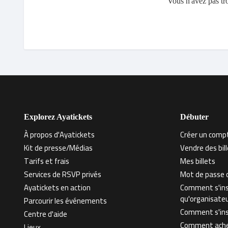
Vous n'avez pas tr
Explorez Ayatickets
Débuter
À propos d'Ayatickets
Créer un comp
Kit de presse/Médias
Vendre des bi
Tarifs et frais
Mes billets
Services de RSVP privés
Mot de passe o
Ayatickets en action
Comment s'ins
qu'organisate
Parcourir les événements
Comment s'insc
Centre d'aide
Comment achet
Lieux