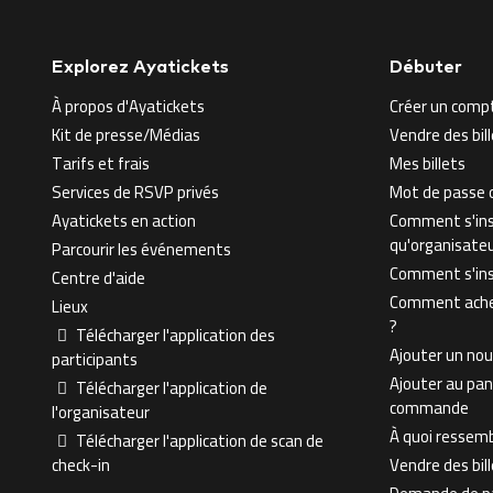
Explorez Ayatickets
Débuter
À propos d'Ayatickets
Créer un comp
Kit de presse/Médias
Vendre des bi
Tarifs et frais
Mes billets
Services de RSVP privés
Mot de passe o
Ayatickets en action
Comment s'ins
qu'organisate
Parcourir les événements
Comment s'insc
Centre d'aide
Comment achet
Lieux
?
Télécharger l'application des
Ajouter un no
participants
Ajouter au pan
Télécharger l'application de
commande
l'organisateur
À quoi ressembl
Télécharger l'application de scan de
check-in
Vendre des bil