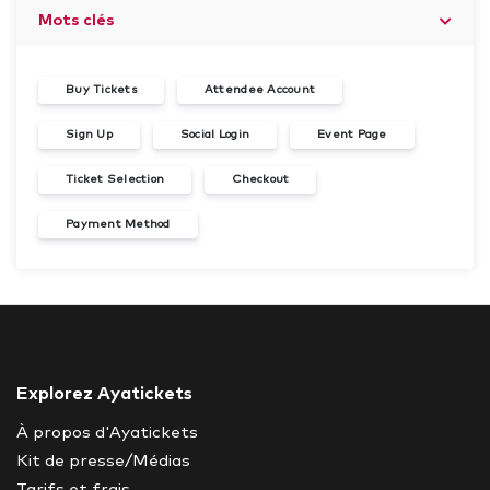
Mots clés
Buy Tickets
Attendee Account
Sign Up
Social Login
Event Page
Ticket Selection
Checkout
Payment Method
Explorez Ayatickets
À propos d'Ayatickets
Kit de presse/Médias
Tarifs et frais