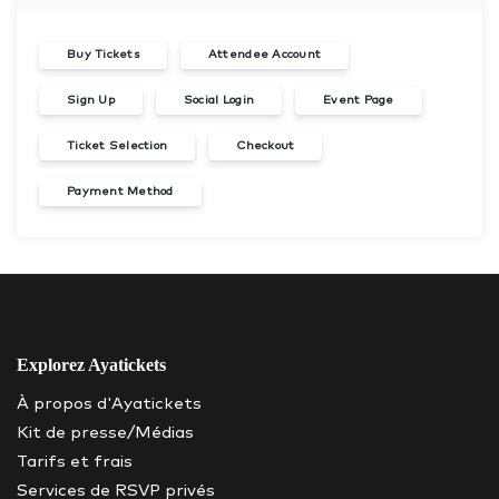
Buy Tickets
Attendee Account
Sign Up
Social Login
Event Page
Ticket Selection
Checkout
Payment Method
Explorez Ayatickets
À propos d'Ayatickets
Kit de presse/Médias
Tarifs et frais
Services de RSVP privés