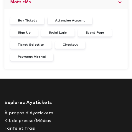
Mots clés
Buy Tickets
Attendee Account
Sign Up
Social Login
Event Page
Ticket Selection
Checkout
Payment Method
Explorez Ayatickets
À propos d'Ayatickets
Kit de presse/Médias
Tarifs et frais